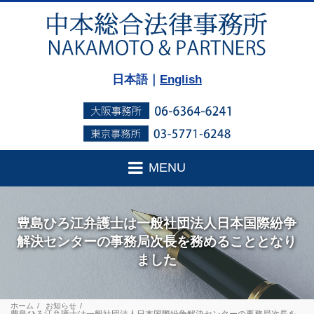
日本語｜
English
MENU
豊島ひろ江弁護士は一般社団法人日本国際紛争
解決センターの事務局次長を務めることとなり
ました
ホーム
お知らせ