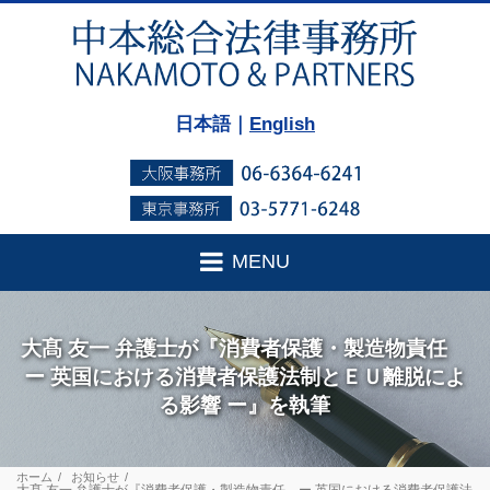
日本語｜
English
MENU
大髙 友一 弁護士が『消費者保護・製造物責任
ー 英国における消費者保護法制とＥＵ離脱によ
る影響 ー』を執筆
ホーム
お知らせ