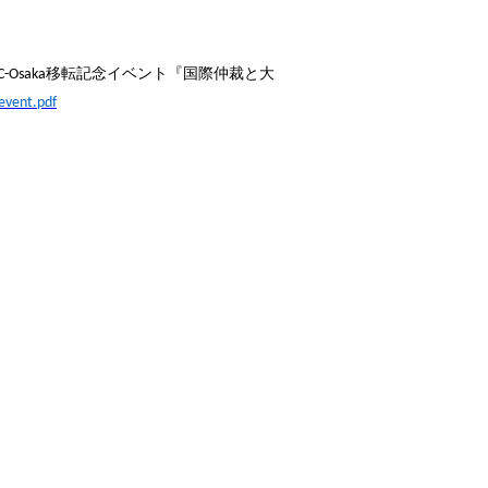
移転記念イベント『国際仲裁と大
C-Osaka
event.pdf