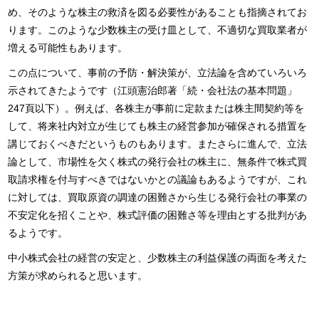
め、そのような株主の救済を図る必要性があることも指摘されてお
ります。このような少数株主の受け皿として、不適切な買取業者が
増える可能性もあります。
この点について、事前の予防・解決策が、立法論を含めていろいろ
示されてきたようです（江頭憲治郎著「続・会社法の基本問題」
247頁以下）。例えば、各株主が事前に定款または株主間契約等を
して、将来社内対立が生じても株主の経営参加が確保される措置を
講じておくべきだというものもあります。またさらに進んで、立法
論として、市場性を欠く株式の発行会社の株主に、無条件で株式買
取請求権を付与すべきではないかとの議論もあるようですが、これ
に対しては、買取原資の調達の困難さから生じる発行会社の事業の
不安定化を招くことや、株式評価の困難さ等を理由とする批判があ
るようです。
中小株式会社の経営の安定と、少数株主の利益保護の両面を考えた
方策が求められると思います。