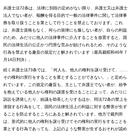
弁護士法72条は、法律に別段の定めがない限り、弁護士又は弁護士
法人でない者が、報酬を得る目的で一般の法律事件に関して法律事
務を取り扱うことを業として行うことを禁止しております。これ
は、弁護士資格もなく、何らの規律にも服しない者が、自らの利益
のため、みだりに他人の法律事件に介入することを放置すると、国
民の法律生活の公正かつ円滑な営みが妨げられるため、そのような
行為を禁止する趣旨の規定だと解されています（最高裁昭和46年７
月14日判決）。
続く弁護士法73条では、「何人も、他人の権利を譲り受けて、……
その権利の実行をすることを業とすることができない。」と定めら
れています。この規定の趣旨も、主として弁護士でない者が、紛争
を抱えている他人から権利の譲渡を受けることによって、みだりに
訴訟を誘発したり、紛議を助長したりするほか、同法72条の禁上を
潜脱する行為をして、国民の法律生活上の利益に対する弊害が生ず
ることを防止するところにあると解されています。他方で裁判所
は、形式的に他人の権利を譲り受けてその権利の実行をすることを
業とする行為であっても、上記のような弊害が生ずるおそれが認め