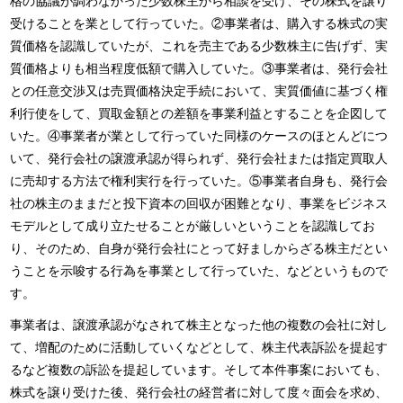
格の協議が調わなかった少数株主から相談を受け、その株式を譲り
受けることを業として行っていた。②事業者は、購入する株式の実
質価格を認識していたが、これを売主である少数株主に告げず、実
質価格よりも相当程度低額で購入していた。③事業者は、発行会社
との任意交渉又は売買価格決定手続において、実質価値に基づく権
利行使をして、買取金額との差額を事業利益とすることを企図して
いた。④事業者が業として行っていた同様のケースのほとんどにつ
いて、発行会社の譲渡承認が得られず、発行会社または指定買取人
に売却する方法で権利実行を行っていた。⑤事業者自身も、発行会
社の株主のままだと投下資本の回収が困難となり、事業をビジネス
モデルとして成り立たせることが厳しいということを認識してお
り、そのため、自身が発行会社にとって好ましからざる株主だとい
うことを示唆する行為を事業として行っていた、などというもので
す。
事業者は、譲渡承認がなされて株主となった他の複数の会社に対し
て、増配のために活動していくなどとして、株主代表訴訟を提起す
るなど複数の訴訟を提起しています。そして本件事案においても、
株式を譲り受けた後、発行会社の経営者に対して度々面会を求め、