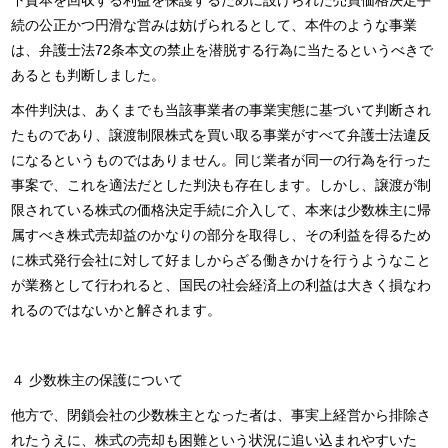
下資本を回収する利益を保護するために設けられた売買価格決定手
続の公正かつ円滑な営みは妨げられるとして、本件のような事業
は、弁護士法72条本文の禁止を潜脱する行為に当たるというべきで
あるとも判断しました。
本件判決は、あくまでも当該事業者の事業実態に基づいて判断され
たものであり、譲渡制限株式を買い取る事業がすべて弁護士法違反
になるというものではありません。同じ業者が同一の行為を行った
事案で、これを適法だとした判決も存在します。しかし、譲渡が制
限されている株式の価格決定手続に介入して、本来は少数株主に帰
属すべき株式売却益のかなりの部分を取得し、その利益を得るため
に株式発行会社に対して好ましからざる働きかけを行うようなこと
が業務として行われると、国民の社会経済上の利益は大きく損なわ
れるのではないかと解されます。
４ 少数株主の保護について
他方で、閉鎖会社の少数株主となった者は、事実上経営から排除さ
れたうえに、株式の売却も困難という状況に追い込まれやすいた