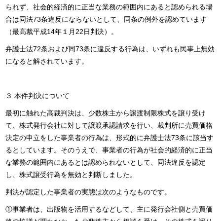
られず、社会的経済的に正当な業務の範囲内にあると認められる場
合は同法73条違反にならないとして、同条の例外を認めています
（最高裁平成14年１月22日判決）。
弁護士法72条および同73条に違反する行為は、いずれも民事上無効
になると解されています。
３ 本件判決について
最初に触れた高裁判決は、少数株主から譲渡制限株式を譲り受け
て、株式発行会社に対して譲渡承認請求を行い、裁判所に売買価格
決定の申立をした事業者の行為は、形式的に弁護士法73条に該当す
るとしています。そのうえで、事業者の行為が社会的経済的に正当
な業務の範囲内にあるとは認められないとして、同法違反を認定
し、株式譲受行為を無効と判断しました。
判決が認定した事業者の実態は次のようなものです。
①事業者は、出版物を活用するなどして、主に発行会社側と売買価