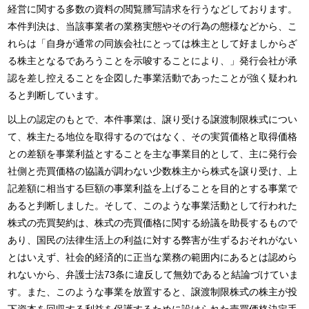
経営に関する多数の資料の閲覧謄写請求を行うなどしております。
本件判決は、当該事業者の業務実態やその行為の態様などから、こ
れらは「自身が通常の同族会社にとっては株主として好ましからざ
る株主となるであろうことを示唆することにより、」発行会社が承
認を差し控えることを企図した事業活動であったことが強く疑われ
ると判断しています。
以上の認定のもとで、本件事業は、譲り受ける譲渡制限株式につい
て、株主たる地位を取得するのではなく、その実質価格と取得価格
との差額を事業利益とすることを主な事業目的として、主に発行会
社側と売買価格の協議が調わない少数株主から株式を譲り受け、上
記差額に相当する巨額の事業利益を上げることを目的とする事業で
あると判断しました。そして、このような事業活動として行われた
株式の売買契約は、株式の売買価格に関する紛議を助長するもので
あり、国民の法律生活上の利益に対する弊害が生ずるおそれがない
とはいえず、社会的経済的に正当な業務の範囲内にあるとは認めら
れないから、弁護士法73条に違反して無効であると結論づけていま
す。また、このような事業を放置すると、譲渡制限株式の株主が投