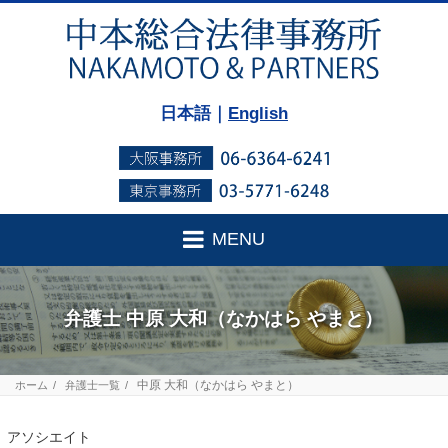
日本語｜
English
MENU
弁護士 中原 大和（なかはら やまと）
中原 大和（なかはら やまと）
ホーム
弁護士一覧
アソシエイト